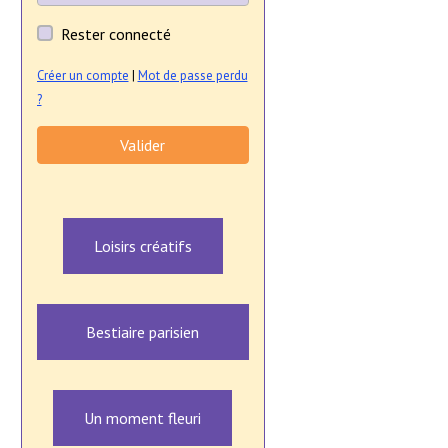
Rester connecté
Créer un compte
|
Mot de passe perdu
?
Valider
Loisirs créatifs
Bestiaire parisien
Un moment fleuri