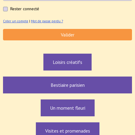
Rester connecté
Créer un compte
|
Mot de passe perdu ?
Valider
Loisirs créatifs
Bestiaire parisien
Un moment fleuri
Visites et promenades