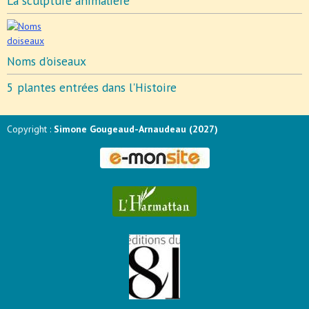
La sculpture animalière
Noms d'oiseaux
5 plantes entrées dans l'Histoire
Copyright :
Simone Gougeaud-Arnaudeau (2027)