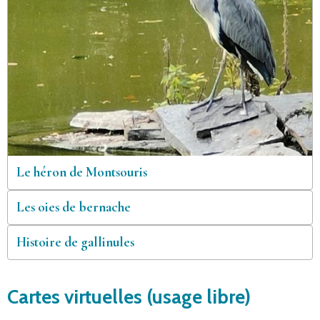
Le héron de Montsouris
Les oies de bernache
Histoire de gallinules
Cartes virtuelles (usage libre)