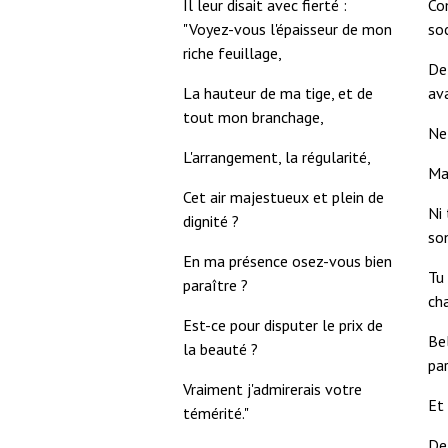
Il leur disait avec fierté :
Com
"Voyez-vous l'épaisseur de mon
soc
riche feuillage,
De 
La hauteur de ma tige, et de
av
tout mon branchage,
Ne
L'arrangement, la régularité,
Mai
Cet air majestueux et plein de
Ni 
dignité ?
son
En ma présence osez-vous bien
Tu
paraître ?
ch
Est-ce pour disputer le prix de
Be
la beauté ?
pa
Vraiment j'admirerais votre
Et 
témérité."
De 