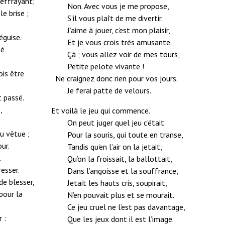
 effrayant;
Non. Avec vous je me propose,
le brise ;
S’il vous plaît de me divertir.
J’aime à jouer, c’est mon plaisir,
éguise.
Et je vous crois très amusante.
sé
Çà ; vous allez voir de mes tours,
Petite pelote vivante !
is être
Ne craignez donc rien pour vos jours.
Je ferai patte de velours.
t passé.
,
Et voilà le jeu qui commence.
.
On peut juger quel jeu c’était
u vêtue ;
Pour la souris, qui toute en transe,
ur.
Tandis qu’en l’air on la jetait,
.
Qu’on la froissait, la ballottait,
resser.
Dans l’angoisse et la souffrance,
de blesser,
Jetait les hauts cris, soupirait,
pour la
N’en pouvait plus et se mourait.
Ce jeu cruel ne l’est pas davantage,
 :
Que les jeux dont il est l’image.