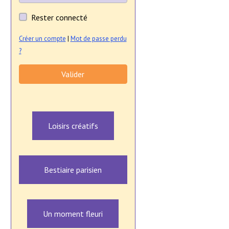
Rester connecté
Créer un compte
|
Mot de passe perdu
?
Valider
Loisirs créatifs
Bestiaire parisien
Un moment fleuri