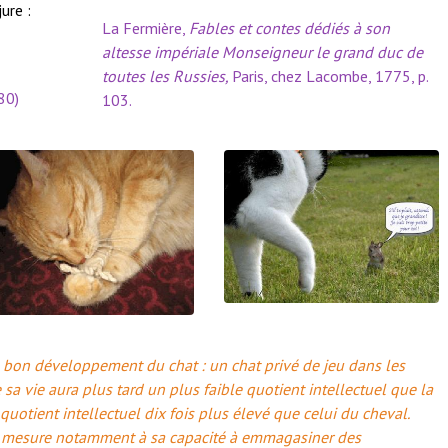
ure :
La Fermière,
Fables et contes dédiés à son
altesse impériale Monseigneur le grand duc de
toutes les Russies,
Paris, chez Lacombe, 1775, p.
80)
103.
u bon développement du chat : un chat privé de jeu dans les
sa vie aura plus tard un plus faible quotient intellectuel que la
uotient intellectuel dix fois plus élevé que celui du cheval.
 se mesure notamment à sa capacité à emmagasiner des