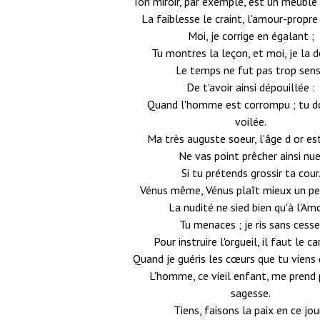
Ton miroir, par exemple, est un meuble
La faiblesse le craint, l'amour-propre 
Moi, je corrige en égalant ;
Tu montres la leçon, et moi, je la d
Le temps ne fut pas trop sen
De t'avoir ainsi dépouillée :
Quand l'homme est corrompu ; tu do
voilée.
Ma très auguste soeur, l'âge d or es
Ne vas point prêcher ainsi nue
Si tu prétends grossir ta cour
Vénus même, Vénus plaît mieux un pe
La nudité ne sied bien qu'à l'Amo
Tu menaces ; je ris sans cesse
Pour instruire l'orgueil, il faut le ca
Quand je guéris les cœurs que tu viens 
L'homme, ce vieil enfant, me prend 
sagesse.
Tiens, faisons la paix en ce jour