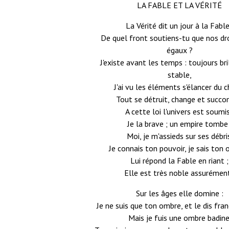
LA FABLE ET LA VÉRITÉ
La Vérité dit un jour à la Fable
De quel front soutiens-tu que nos dr
égaux ?
J'existe avant les temps : toujours br
stable,
J'ai vu les éléments s'élancer du c
Tout se détruit, change et succ
A cette loi l'univers est soumis
Je la brave ; un empire tombe 
Moi, je m'assieds sur ses débri
Je connais ton pouvoir, je sais ton o
Lui répond la Fable en riant ;
Elle est très noble assurément
Sur les âges elle domine :
Je ne suis que ton ombre, et le dis fra
Mais je fuis une ombre badine