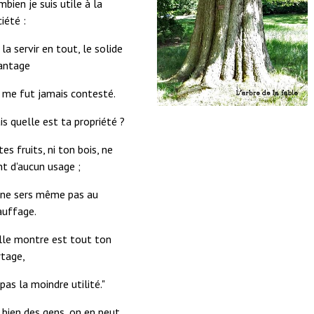
bien je suis utile à la
iété :
la servir en tout, le solide
antage
 me fut jamais contesté.
s quelle est ta propriété ?
tes fruits, ni ton bois, ne
t d'aucun usage ;
 ne sers même pas au
auffage.
lle montre est tout ton
rtage,
pas la moindre utilité."
bien des gens, on en peut