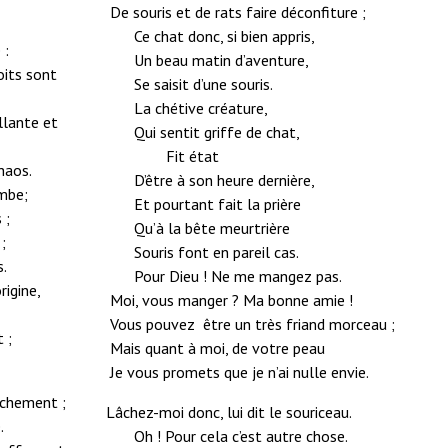
De souris et de rats faire déconfiture ;
Ce chat donc, si bien appris,
 :
Un beau matin d’aventure,
oits sont
Se saisit d’une souris.
La chétive créature,
illante et
Qui sentit griffe de chat,
Fit état
haos.
D’être à son heure dernière,
ombe;
Et pourtant fait la prière
 ;
Qu’à la bête meurtrière
;
Souris font en pareil cas.
s.
Pour Dieu ! Ne me mangez pas.
rigine,
Moi, vous manger ? Ma bonne amie !
Vous pouvez être un très friand morceau ;
 ;
Mais quant à moi, de votre peau
Je vous promets que je n’ai nulle envie.
nchement ;
Lâchez-moi donc, lui dit le souriceau.
.
Oh ! Pour cela c’est autre chose.