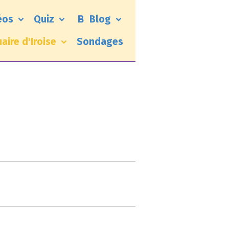
éos
Quiz
Blog
uaire d'Iroise
Sondages