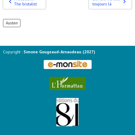
The brutalist
toujours là
Austen
Copyright :
Simone Gougeaud-Arnaudeau (2027)