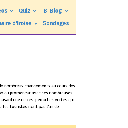
éos
Quiz
Blog
uaire d'Iroise
Sondages
i de nombreux changements au cours des
ion au promeneur avec ses nombreuses
x hasard une de ces perruches vertes qui
les touristes n'ont pas l'air de