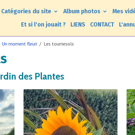
Catégories du site
Album photos
Mes vid
Et si l'on jouait ?
LIENS
CONTACT
L'ann
Un moment fleuri
Les tournesols
ls
ardin des Plantes